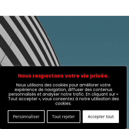
Nous respectons votre vie privée.
Nous utilisons des cookies pour améliorer votre
expérience de navigation, diffuser des contenus
personnalisés et analyser notre trafic. En cliquant sur «
Tout accepter », vous consentez à notre utilisation des
cookies.
UN BESOIN, UN PROJET ?
Personnaliser
Tout rejeter
Accepter tout
N'hésitez pas à nous contacter via le formulaire de 
contact ci-dessous.Pour toute urgence, vous pouvez 