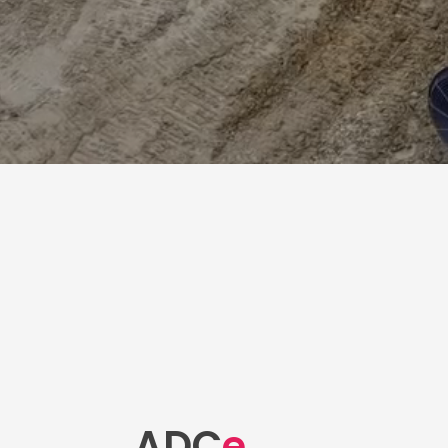
ADC
e