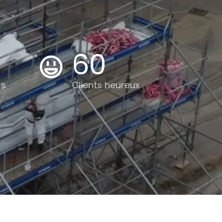
60
rs
Clients heureux