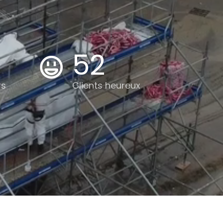
60
rs
Clients heureux