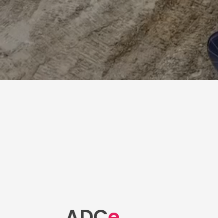
ADC
e