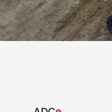
ADC
e