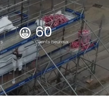
60
rs
Clients heureux