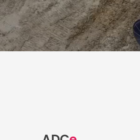
ADC
e