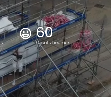
60
rs
Clients heureux