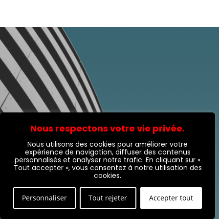
Nous respectons votre vie privée.
Nous utilisons des cookies pour améliorer votre
expérience de navigation, diffuser des contenus
personnalisés et analyser notre trafic. En cliquant sur «
Tout accepter », vous consentez à notre utilisation des
cookies.
UN BESOIN, UN PROJET ?
Personnaliser
Tout rejeter
Accepter tout
N'hésitez pas à nous contacter via le formulaire de 
contact ci-dessous.Pour toute urgence, vous pouvez 