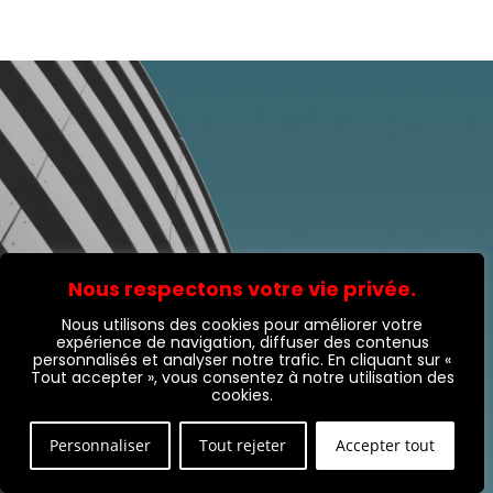
Nous respectons votre vie privée.
Nous utilisons des cookies pour améliorer votre
expérience de navigation, diffuser des contenus
personnalisés et analyser notre trafic. En cliquant sur «
Tout accepter », vous consentez à notre utilisation des
cookies.
UN BESOIN, UN PROJET ?
Personnaliser
Tout rejeter
Accepter tout
N'hésitez pas à nous contacter via le formulaire de 
contact ci-dessous.Pour toute urgence, vous pouvez 