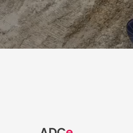
ADC
e